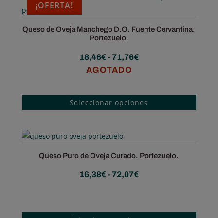
¡OFERTA!
Queso de Oveja Manchego D.O. Fuente Cervantina.
Portezuelo.
Rango
18,46
€
-
71,76
€
de
AGOTADO
precios:
Este
desde
produc
Seleccionar opciones
18,46€
tiene
hasta
múltip
71,76€
varian
Las
Queso Puro de Oveja Curado. Portezuelo.
opcion
Rango
16,38
€
-
72,07
€
se
de
Tenemos tu queso
puede
precios:
elegir
Este
desde
en
produc