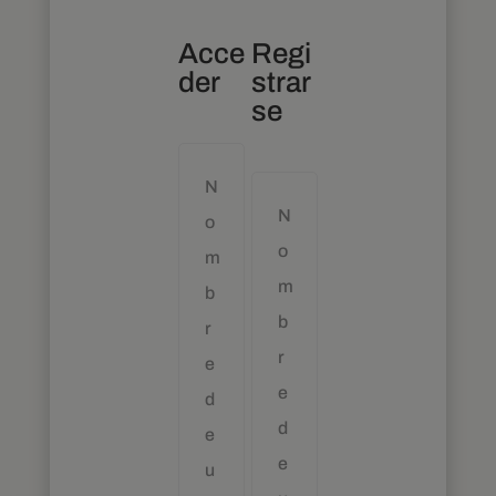
Acce
Regi
der
strar
se
N
N
o
o
m
m
b
b
r
r
e
e
d
d
e
e
u