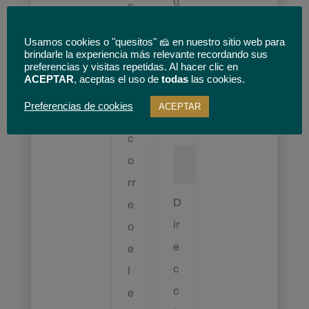
u
s
s
u
Usamos cookies o "quesitos" 🧀 en nuestro sitio web para
u
a
brindarle la experiencia más relevante recordando sus
preferencias y visitas repetidas. Al hacer clic en
a
ri
ACEPTAR
, aceptas el uso de
todas
las cookies.
ri
o
Preferencias de cookies
ACEPTAR
o
o
Obligatorio
*
c
o
rr
D
e
ir
o
e
e
c
l
c
e