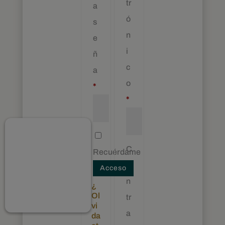
tr
a
ó
s
n
e
i
ñ
c
a
o
Obligatorio
*
Obligatorio
*
C
Recuérdame
o
Acceso
n
¿
Ol
tr
vi
a
da