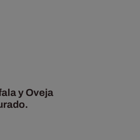
ala y Oveja
urado.