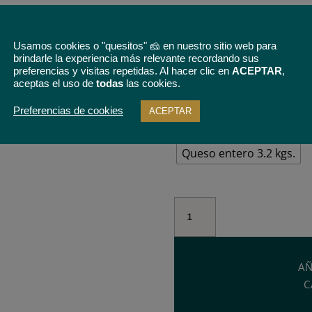
Usamos cookies o "quesitos" 🧀 en nuestro sitio web para
5% de descuento
en tu prim
brindarle la experiencia más relevante recordando sus
condiciones
preferencias y visitas repetidas. Al hacer clic en
ACEPTAR
,
aceptas el uso de
todas
las cookies.
Tamaño
Preferencias de cookies
ACEPTAR
Cuña de 800 g
Medio q
Queso entero 3.2 kgs.
Queso
de
Búfala
y
AÑ
Oveja
C
50/50
Semicurado.