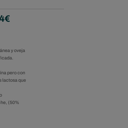
Rango
4
€
de
precios:
desde
20,76€
hasta
ánea y oveja
83,04€
ficada.
eína pero con
 lactosa que
o
eche, (50%