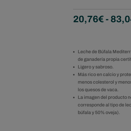
20,76
€
-
83,0
Leche de Búfala Mediterr
de ganadería propia certi
Ligero y sabroso.
Más rico en calcio y prot
menos colesterol y menos
los quesos de vaca.
La imagen del producto n
corresponde al tipo de l
búfala y 50% oveja).