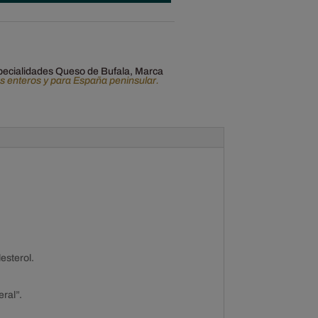
pecialidades Queso de Bufala
,
Marca
os enteros y para España peninsular.
esterol.
eral”.