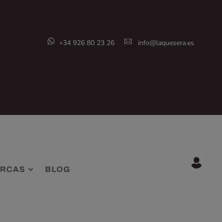
+34 926 80 23 26
info@laquesera.es
RCAS
BLOG