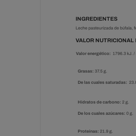
INGREDIENTES
Leche pasteurizada de búfala, fe
VALOR NUTRICIONAL 
Valor energético:
1796.3 kJ. / 
Grasas:
37.5 g.
De las cuales saturadas:
23.
Hidratos de carbono:
2 g.
De los cuales azúcares:
0 g.
Proteínas:
21.9 g.