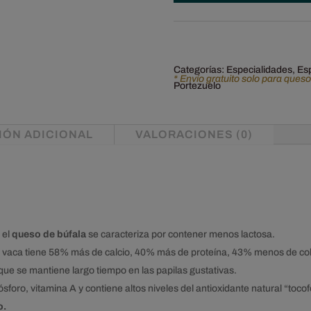
Portezuelo.
cantidad
Categorías:
Especialidades
,
Es
* Envío gratuito solo para ques
Portezuelo
IÓN ADICIONAL
VALORACIONES (0)
 el
queso de búfala
se caracteriza por contener menos lactosa.
e vaca tiene 58% más de calcio, 40% más de proteína, 43% menos de col
 que se mantiene largo tiempo en las papilas gustativas.
ósforo, vitamina A y contiene altos niveles del antioxidante natural “tocof
o.