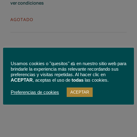
ver condiciones
AGOTADO
* Envío gratuito solo para quesos enteros y para España
Usamos cookies o "quesitos" 🧀 en nuestro sitio web para
peninsular.
Categorías:
Cuñas de Queso de Oveja
,
Cuñas de Queso
brindarle la experiencia más relevante recordando sus
Manchego
,
Marca Portezuelo
preferencias y visitas repetidas. Al hacer clic en
ACEPTAR
, aceptas el uso de
todas
las cookies.
Preferencias de cookies
ACEPTAR