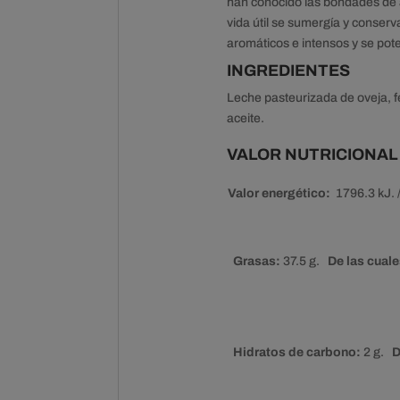
han conocido las bondades de a
vida útil se sumergía y conser
aromáticos e intensos y se po
INGREDIENTES
Leche pasteurizada de oveja, fe
aceite.
VALOR NUTRICIONAL
Valor energético:
1796.3 kJ. /
Grasas:
37.5 g.
De las cuale
Hidratos de carbono:
2 g.
De