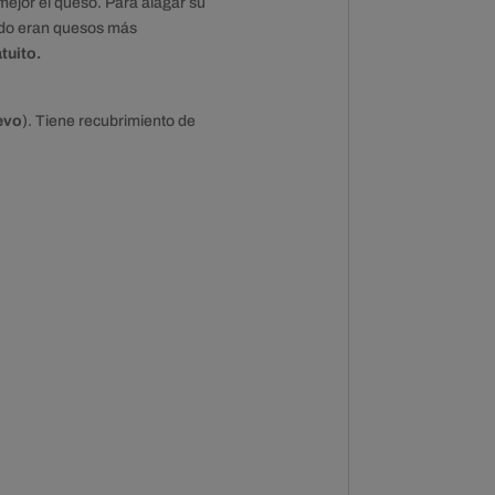
ejor el queso. Para alagar su
tado eran quesos más
tuito.
evo
). Tiene recubrimiento de