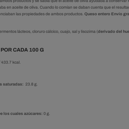
mbos productos y se sabía que el aceite de oliva ayudaba a conservar m
vaba en aceite de oliva. Cuando lo comían se daban cuenta que el resul
tenciaban las propiedades de ambos productos.
Queso entero Envío gra
rmentos lácteos, cloruro cálcico, cuajo, sal y lisozima (
derivado del hu
 POR CADA 100 G
 433.7 kcal.
s saturadas:
23.8 g.
 los cuales azúcares:
0 g.