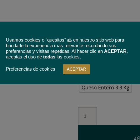
Usamos cookies o "quesitos" 🧀 en nuestro sitio web para
5% de descuento
en tu p
brindarle la experiencia más relevante recordando sus
condiciones
preferencias y visitas repetidas. Al hacer clic en
ACEPTAR
,
aceptas el uso de
todas
las cookies.
Tamaño
Preferencias de cookies
ACEPTAR
Cuña de 850 g
Medio Q
Queso Entero 3.3 Kg
Queso
de
Oveja
en
AÑ
Aceite