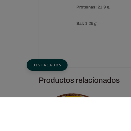
Proteínas:
21.9 g.
Sal:
1.25 g.
DESTACADOS
Productos relacionados