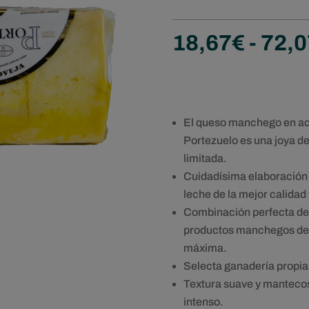
18,67
€
-
72,0
El queso manchego en ac
Portezuelo es una joya de
limitada.
Cuidadísima elaboración a
leche de la mejor calidad 
Combinación perfecta de
productos manchegos de
máxima.
Selecta ganadería propia
Textura suave y manteco
intenso.