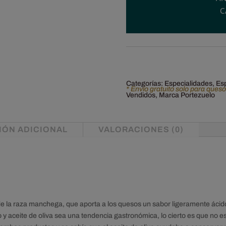
C
de
oliva.
Portezuelo.
cantidad
Categorías:
Especialidades
,
Es
* Envío gratuito solo para ques
Vendidos
,
Marca Portezuelo
IÓN ADICIONAL
VALORACIONES (0)
e la raza manchega, que aporta a los quesos un sabor ligeramente ácid
o y aceite de oliva sea una tendencia gastronómica, lo cierto es que no 