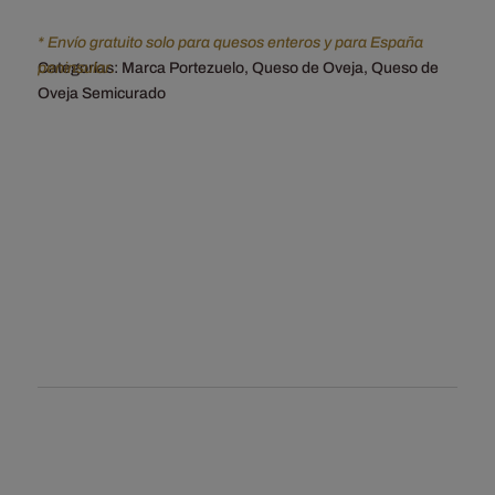
* Envío gratuito solo para quesos enteros y para España
Categorías:
Marca Portezuelo
,
Queso de Oveja
,
Queso de
peninsular.
Oveja Semicurado