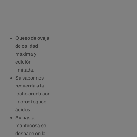
desde
15,81€
hasta
69,16€
Queso de oveja
de calidad
máxima y
edición
limitada.
Su sabor nos
recuerda a la
leche cruda con
ligeros toques
ácidos.
Su pasta
mantecosa se
deshace en la