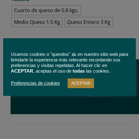
Cuarto de queso de 0.8 kgs.
Medio Queso 1.5 Kg
Queso Entero 3 Kg
Queso
de
Usamos cookies o "quesitos" 🧀 en nuestro sitio web para
Oveja
brindarle la experiencia más relevante recordando sus
preferencias y visitas repetidas. Al hacer clic en
Semicurado.
ACEPTAR
, aceptas el uso de
todas
las cookies.
Portezuelo.
AÑADIR
cantidad
Preferencias de cookies
ACEPTAR
AL
CARRITO