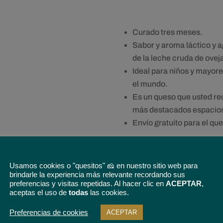
Curado tres meses.
Sabor y aroma láctico y a
de la leche cruda de ovej
Ideal para niños y mayore
el mundo.
Es un queso que usted re
más destacados espacio
Envío gratuito para el qu
Usamos cookies o "quesitos" 🧀 en nuestro sitio web para
brindarle la experiencia más relevante recordando sus
preferencias y visitas repetidas. Al hacer clic en
ACEPTAR
,
5% de descuento
en tu prim
aceptas el uso de
todas
las cookies.
condiciones
Preferencias de cookies
ACEPTAR
Tamaño