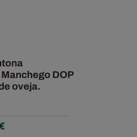
ntona
. Manchego DOP
de oveja.
Rango
€
de