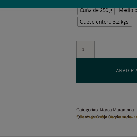
Cuña de 250 g
Medio q
Queso entero 3.2 kgs.
Queso
Marantona
Semicurado.
Manchego
AÑADIR 
DOP
Leche
cruda
de
oveja.
cantidad
Categorías:
Marca Marantona -
* Envío gratuito solo para ques
Queso de Oveja Semicurado