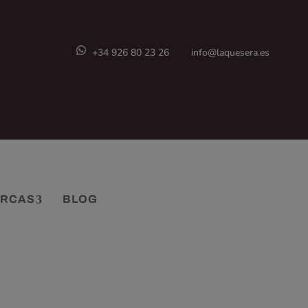
+34 926 80 23 26
info@laquesera.es
RCAS
BLOG