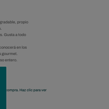
precios:
desde
6,60€
hasta
gradable, propio
79,87€
a.
s. Gusta a todo
conocerá en los
s gourmet.
eso entero.
era compra. Haz clic para ver