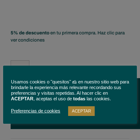
5% de descuento
en tu primera compra. Haz clic para
ver condiciones
Tenemos tu queso
Cuña
de
Queso
Usamos cookies o "quesitos" 🧀 en nuestro sitio web para
puro
brindarle la experiencia más relevante recordando sus
de
preferencias y visitas repetidas. Al hacer clic en
AÑADIR
ACEPTAR
, aceptas el uso de
todas
las cookies.
Cabra
AL
Semicurado.
CARRITO
Preferencias de cookies
ACEPTAR
250
g.
La
Casota.