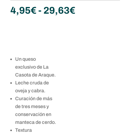
Rango
4,95
€
-
29,63
€
de
precios:
desde
4,95€
hasta
29,63€
Un queso
exclusivo de La
Casota de Araque.
Leche cruda de
oveja y cabra.
Curación de más
de tres meses y
conservación en
manteca de cerdo.
Textura