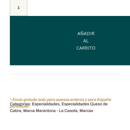
Queso
mezcla
Oveja/Cabra
en
manteca.
AÑADIR
La
AL
Casota.
CARRITO
Leche
cruda
cantidad
* Envío gratuito solo para quesos enteros y para España
Categorías:
Especialidades
,
Especialidades Queso de
peninsular.
Cabra
,
Marca Marantona - La Casota
,
Marcas