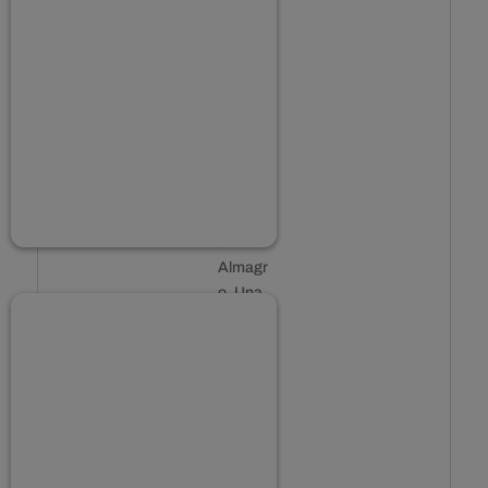
en uno
de los
lugares
más
bellos y
auténti
cos de
La
Manch
a:
Almagr
o. Una
ciudad
con
todo el
sabor y
la
tradició
n de