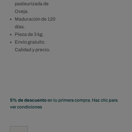
pasteurizada de
Oveja.
Maduración de 120
días.
Pieza de 3 kg.
Envío gratuito.
Calidad y precio.
5% de descuento
en tu primera compra. Haz clic para
ver condiciones
Tenemos tu queso
Queso