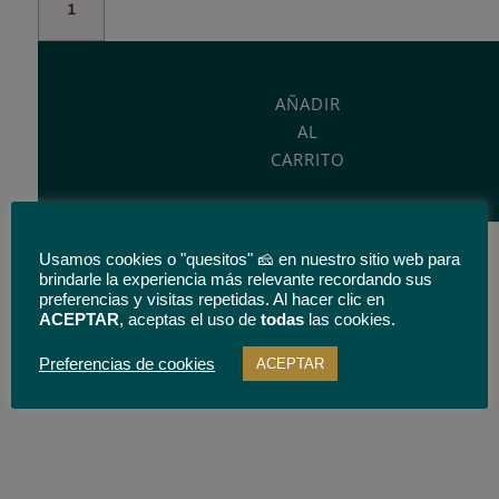
Curado
de
Oveja
El
AÑADIR
Corral
AL
de
CARRITO
Comedias.
3
kg.
cantidad
Usamos cookies o "quesitos" 🧀 en nuestro sitio web para
brindarle la experiencia más relevante recordando sus
preferencias y visitas repetidas. Al hacer clic en
ACEPTAR
, aceptas el uso de
todas
las cookies.
* Envío gratuito solo para quesos enteros y para España
Categorías:
Marca Corral de Comedias
,
Marcas
,
Ofertas
,
Preferencias de cookies
ACEPTAR
peninsular.
Queso de Oveja
,
Queso de Oveja Curado