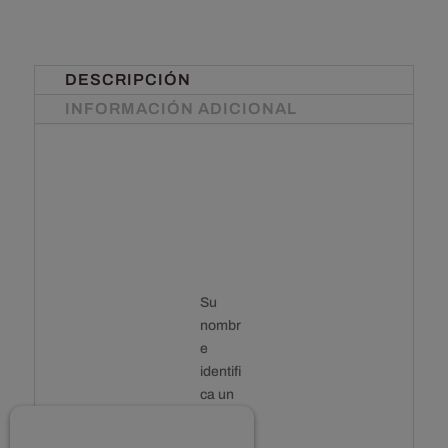
DESCRIPCIÓN
INFORMACIÓN ADICIONAL
Su
nombr
e
identifi
ca un
queso
hecho