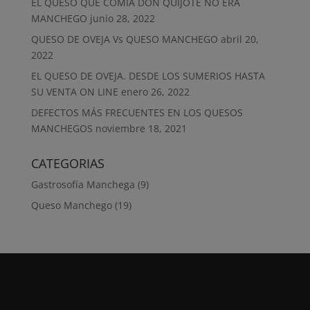
EL QUESO QUE COMÍA DON QUIJOTE NO ERA
MANCHEGO
junio 28, 2022
QUESO DE OVEJA Vs QUESO MANCHEGO
abril 20,
2022
EL QUESO DE OVEJA. DESDE LOS SUMERIOS HASTA
SU VENTA ON LINE
enero 26, 2022
DEFECTOS MÁS FRECUENTES EN LOS QUESOS
MANCHEGOS
noviembre 18, 2021
CATEGORIAS
Gastrosofía Manchega
(9)
Queso Manchego
(19)