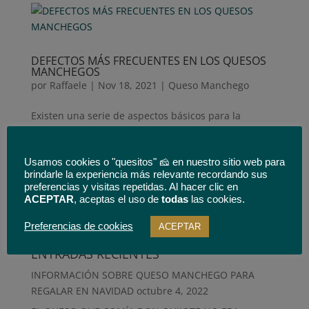
DEFECTOS MÁS FRECUENTES EN LOS QUESOS
MANCHEGOS
por
Raffaele
|
Nov 18, 2021
|
Queso Manchego
Existen una serie de aspectos básicos para la
elaboración de un queso de oveja de calidad. Al ser
la leche, casi el único ingrediente, es fácil entender
Usamos cookies o "quesitos" 🧀 en nuestro sitio web para
que todo está relacionado con la calidad de esta: La
brindarle la experiencia más relevante recordando sus
leche debe proceder de ovejas libres de
preferencias y visitas repetidas. Al hacer clic en
enfermedades, sin...
ACEPTAR
, aceptas el uso de
todas
las cookies.
Preferencias de cookies
ACEPTAR
« Entradas más antiguas
ENTRADAS RECIENTES
INFORMACIÓN SOBRE QUESO MANCHEGO PARA
REGALAR EN NAVIDAD
octubre 4, 2022