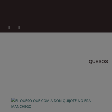
INFORMACIÓN SOBRE QUESO MANCHEGO
PARA REGALAR EN NAVIDAD
por
Raffaele
|
Oct 4, 2022
|
Gastrosofía Manchega
Regalar productos alimenticios de calidad en las
Navidades es la mejor forma de felicitar las Pascuas
a familiares, amigos, empleados, etcétera. En estos
días, estamos recibiendo distintas solicitudes de
información sobre qué podríamos ofrecer en
nuestras webs para...