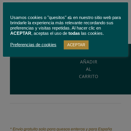
Medio Queso 1.5 Kg
Queso entero 3 kgs.
Usamos cookies o "quesitos" 🧀 en nuestro sitio web para
brindarle la experiencia más relevante recordando sus
preferencias y visitas repetidas. Al hacer clic en
Queso
ACEPTAR
, aceptas el uso de
todas
las cookies.
viejo
puro
Preferencias de cookies
ACEPTAR
de
oveja
AÑADIR
Rabel.
AL
Añejo.
CARRITO
Mejor
precio.
cantidad
* Envío gratuito solo para quesos enteros y para España