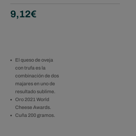
9,12
€
El queso de oveja
con trufa es la
combinación de dos
majares en uno de
resultado sublime.
Oro 2021 World
Cheese Awards.
Cuña 200 gramos.