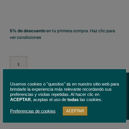
5% de descuento
en tu primera compra. Haz clic para
ver condiciones
Tenemos tu queso
Cuña
Queso
de
Oveja
Usamos cookies o "quesitos" 🧀 en nuestro sitio web para
trufado
AÑADIR
brindarle la experiencia más relevante recordando sus
400
preferencias y visitas repetidas. Al hacer clic en
AL
grs.
ACEPTAR
, aceptas el uso de
todas
las cookies.
CARRITO
Quesos
Preferencias de cookies
ACEPTAR
Rabel.
cantidad