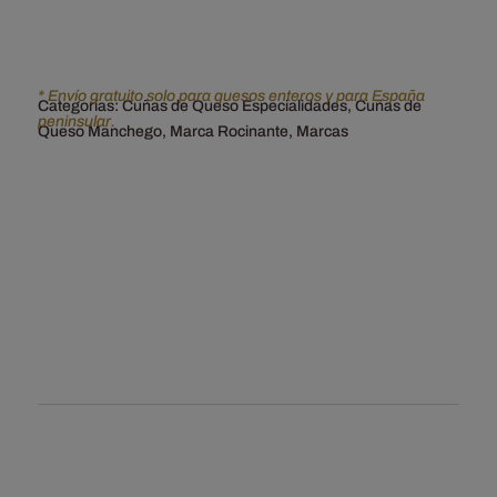
* Envío gratuito solo para quesos enteros y para España
Categorías:
Cuñas de Queso Especialidades
,
Cuñas de
peninsular.
Queso Manchego
,
Marca Rocinante
,
Marcas