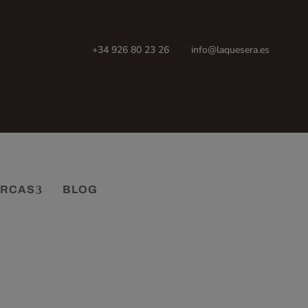
+34 926 80 23 26
info@laquesera.es
RCAS
BLOG