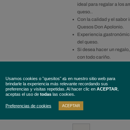
ideal para regalar a los 
queso..
Con la calidad y el sabor
Quesos Don Apolonio.
Experiencia gastronómic
del queso.
Si desea hacer un regalo
con todo cariño.
Envío Gratuito.
Usamos cookies o "quesitos" 🧀 en nuestro sitio web para
brindarle la experiencia más relevante recordando sus
preferencias y visitas repetidas. Al hacer clic en
ACEPTAR
,
aceptas el uso de
todas
las cookies.
5% de descuento
en tu prim
Preferencias de cookies
ACEPTAR
condiciones
Tenemos tu queso
Degustación