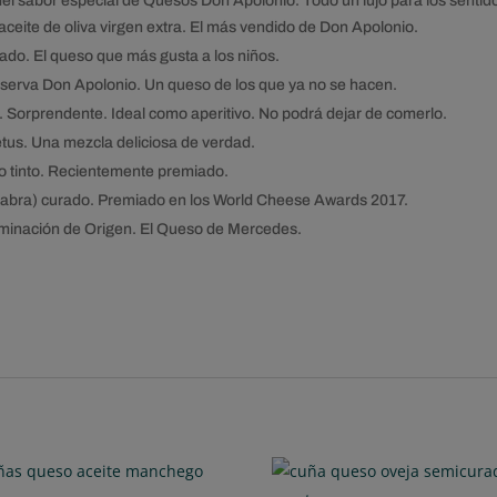
del sabor especial de Quesos Don Apolonio. Todo un lujo para los senti
ceite de oliva virgen extra. El más vendido de Don Apolonio.
do. El queso que más gusta a los niños.
serva Don Apolonio. Un queso de los que ya no se hacen.
. Sorprendente. Ideal como aperitivo. No podrá dejar de comerlo.
tus. Una mezcla deliciosa de verdad.
 tinto. Recientemente premiado.
cabra) curado. Premiado en los World Cheese Awards 2017.
nación de Origen. El Queso de Mercedes.