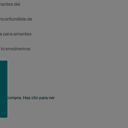
amantes del
 inconfundible de
a para amantes
, lo envolvemos
era compra. Haz clic para ver