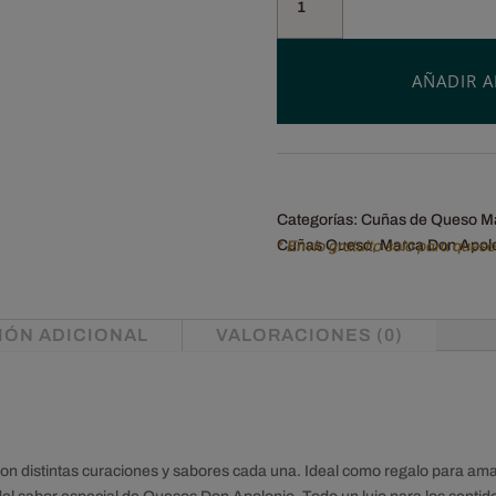
de
8
quesos
AÑADIR A
Don
Apolonio.
Regalo
ideal.
cantidad
Categorías:
Cuñas de Queso M
Cuñas Queso
,
Marca Don Apol
* Envío gratuito solo para ques
IÓN ADICIONAL
VALORACIONES (0)
on distintas curaciones y sabores cada una. Ideal como regalo para ama