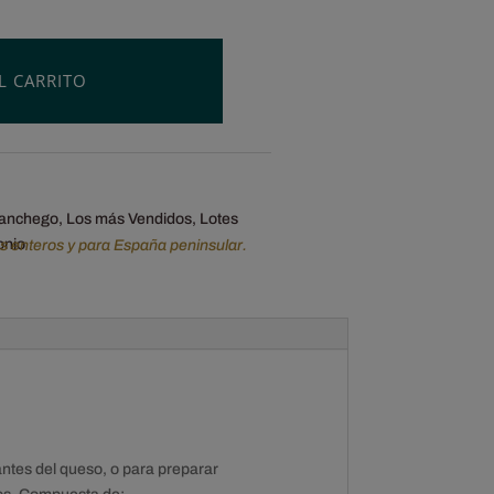
L CARRITO
anchego
,
Los más Vendidos
,
Lotes
onio
os enteros y para España peninsular.
ntes del queso, o para preparar