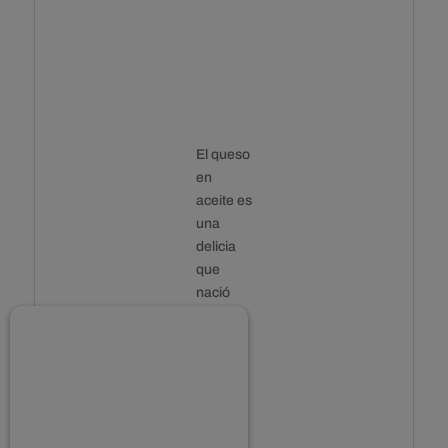
El queso
en
aceite es
una
delicia
que
nació
hace
mucho
tiempo
de la
necesid
ad de