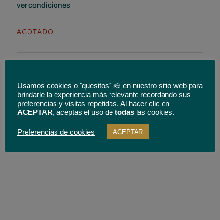
ver condiciones
AGOTADO
Usamos cookies o "quesitos" 🧀 en nuestro sitio web para
brindarle la experiencia más relevante recordando sus
* Envío gratuito solo para quesos enteros y para España
Categorías:
Especialidades
,
Especialidades Queso en
preferencias y visitas repetidas. Al hacer clic en
peninsular.
Aceite
,
Marca Ojos del Guadiana
,
Marcas
ACEPTAR
, aceptas el uso de
todas
las cookies.
Preferencias de cookies
ACEPTAR