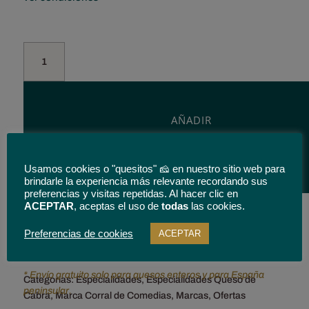
Tenemos tu queso
Queso
Semicurado
Mezcla,
3
Kg.
AÑADIR
El
AL
Corral
CARRITO
de
Usamos cookies o "quesitos" 🧀 en nuestro sitio web para
Comedias.
brindarle la experiencia más relevante recordando sus
cantidad
preferencias y visitas repetidas. Al hacer clic en
ACEPTAR
, aceptas el uso de
todas
las cookies.
Preferencias de cookies
ACEPTAR
* Envío gratuito solo para quesos enteros y para España
Categorías:
Especialidades
,
Especialidades Queso de
peninsular.
Cabra
,
Marca Corral de Comedias
,
Marcas
,
Ofertas