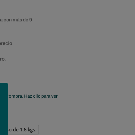
precios:
desde
11,38€
a con más de 9
hasta
78,99€
precio
ro.
era compra. Haz clic para ver
ueso de 1.6 kgs.