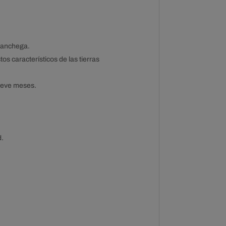
manchega.
 característicos de las tierras
ueve meses.
d.