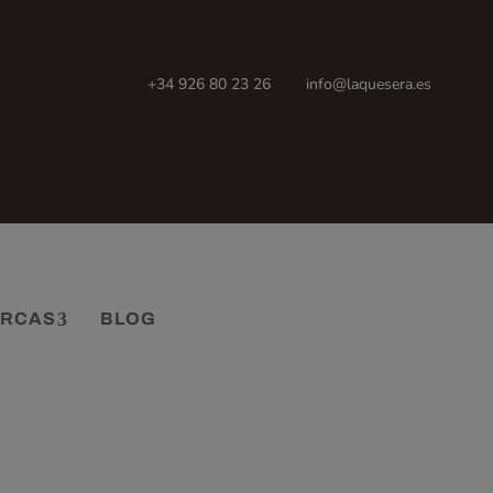
+34 926 80 23 26
info@laquesera.es
RCAS
BLOG