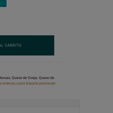
AL CARRITO
arcas
,
Queso de Oveja
,
Queso de
os enteros y para España peninsular.