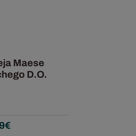
eja Maese
chego D.O.
Rango
9
€
de