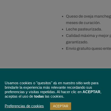
Queso de oveja mancheg
meses de curación.
Leche pasteurizada.
Calidad máxima y mejor 
garantizado.
Envío gratuito queso ente
5% de descuento
en tu prim
Usamos cookies o "quesitos" 🧀 en nuestro sitio web para
condiciones
brindarle la experiencia más relevante recordando sus
preferencias y visitas repetidas. Al hacer clic en
ACEPTAR
,
aceptas el uso de
todas
las cookies.
Tamaño
Cuña de 400 g
Medio q
Preferencias de cookies
ACEPTAR