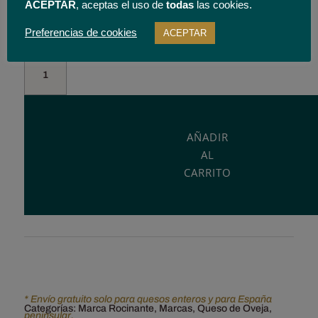
ACEPTAR
, aceptas el uso de
todas
las cookies.
Queso entero 3.2 kgs.
Preferencias de cookies
ACEPTAR
Queso
de
oveja
semicurado
Rabel.
AÑADIR
Leche
AL
pasteurizada.
CARRITO
cantidad
* Envío gratuito solo para quesos enteros y para España
Categorías:
Marca Rocinante
,
Marcas
,
Queso de Oveja
,
peninsular.