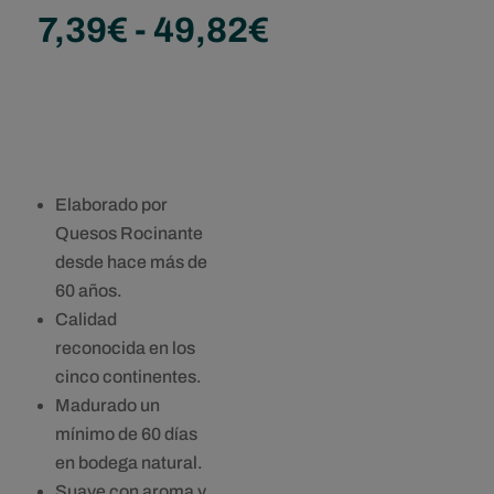
Rango
7,39
€
-
49,82
€
de
precios:
desde
7,39€
hasta
49,82€
Elaborado por
Quesos Rocinante
desde hace más de
60 años.
Calidad
reconocida en los
cinco continentes.
Madurado un
mínimo de 60 días
en bodega natural.
Suave con aroma y