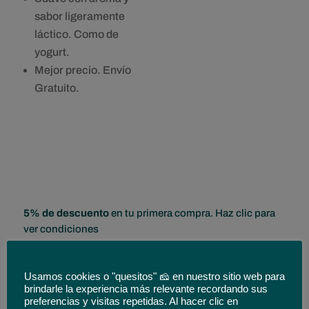
sabor ligeramente
láctico. Como de
yogurt.
Mejor precio. Envío
Gratuito.
5% de descuento
en tu primera compra. Haz clic para
ver condiciones
Tamaño
Usamos cookies o "quesitos" 🧀 en nuestro sitio web para
brindarle la experiencia más relevante recordando sus
Cuña de 400 g
Medio queso de 1.6 kgs.
preferencias y visitas repetidas. Al hacer clic en