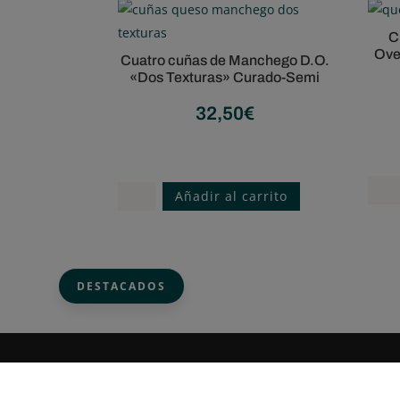
C
Ove
Cuatro cuñas de Manchego D.O.
«Dos Texturas» Curado-Semi
32,50
€
Tenemos tu queso
Cuña
Cuatro
Añadir al carrito
700
cuñas
g.
de
Ques
Manchego
Mezc
D.O.
DESTACADOS
Oveja
"Dos
Cabr
Texturas"
50%
Curado-
Semi
Semi
S
Porte