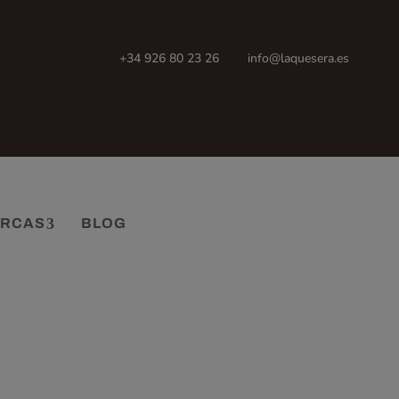
+34 926 80 23 26
info@laquesera.es
RCAS
BLOG