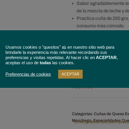
Sabor agradablemente ácid
de la mezcla de leche y de
Practica cuña de 250 grs.
consumo más cómodo.
Un queso diferente a todo
Usamos cookies o "quesitos" 🧀 en nuestro sitio web para
brindarle la experiencia más relevante recordando sus
preferencias y visitas repetidas. Al hacer clic en
ACEPTAR
,
aceptas el uso de
todas
las cookies.
5% de descuento
en tu prim
condiciones
Preferencias de cookies
ACEPTAR
AGOTADO
Categorías:
Cuñas de Queso Es
Manchego
,
Especialidades Que
* Envío gratuito solo para ques