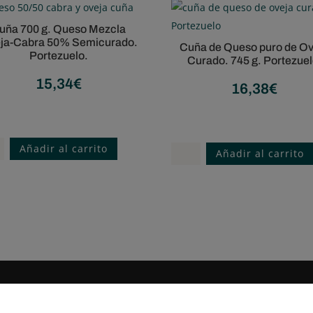
uña 700 g. Queso Mezcla
ja-Cabra 50% Semicurado.
Cuña de Queso puro de Ov
Portezuelo.
Curado. 745 g. Portezuel
15,34
€
16,38
€
Tenemos tu queso
Tenemos tu queso
Añadir al carrito
Cuña
Añadir al carrito
de
Queso
o
puro
la
de
-
Oveja
a
Curado.
745
curado.
g.
obre laquesera
Información
zuelo.