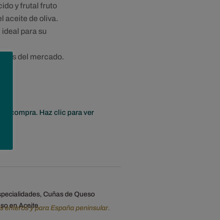
o y frutal fruto
l aceite de oliva.
 ideal para su
s los del mercado.
era compra. Haz clic para ver
pecialidades
,
Cuñas de Queso
so en Aceite
os enteros y para España peninsular.