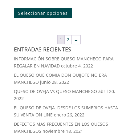
Este
la
desde
producto
Seleccionar opciones
página
6,50€
tiene
de
hasta
múltiples
producto
36,92€
variantes.
Las
1
2
→
opciones
ENTRADAS RECIENTES
se
INFORMACIÓN SOBRE QUESO MANCHEGO PARA
pueden
REGALAR EN NAVIDAD
octubre 4, 2022
elegir
en
EL QUESO QUE COMÍA DON QUIJOTE NO ERA
la
MANCHEGO
junio 28, 2022
página
QUESO DE OVEJA Vs QUESO MANCHEGO
abril 20,
de
2022
producto
EL QUESO DE OVEJA. DESDE LOS SUMERIOS HASTA
SU VENTA ON LINE
enero 26, 2022
DEFECTOS MÁS FRECUENTES EN LOS QUESOS
MANCHEGOS
noviembre 18, 2021