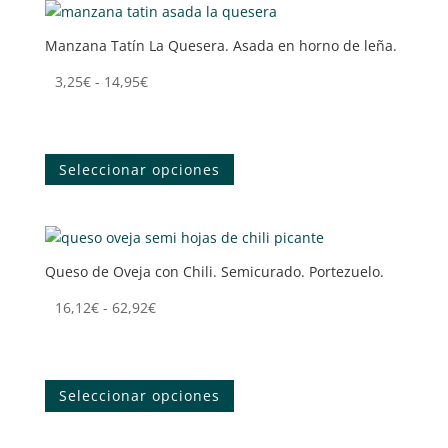
variantes.
Las
Manzana Tatín La Quesera. Asada en horno de leña.
opciones
se
Rango
3,25
€
-
14,95
€
pueden
de
Tenemos tu queso
elegir
precios:
Este
en
desde
producto
la
Seleccionar opciones
3,25€
tiene
página
hasta
múltiples
de
14,95€
variantes.
producto
Las
Queso de Oveja con Chili. Semicurado. Portezuelo.
opciones
se
Rango
16,12
€
-
62,92
€
pueden
de
Tenemos tu queso
elegir
precios:
Este
en
desde
producto
la
Seleccionar opciones
16,12€
tiene
página
hasta
múltiples
de
62,92€