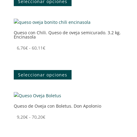
Seleccionar opciones
página
17,54€
tiene
de
hasta
múltiples
producto
70,20€
variantes.
Las
Queso con Chili. Queso de oveja semicurado. 3.2 kg.
opciones
Encinasola
se
pueden
Rango
6,76
€
-
60,11
€
elegir
de
Tenemos tu queso
en
precios:
Este
la
desde
producto
Seleccionar opciones
página
6,76€
tiene
de
hasta
múltiples
producto
60,11€
variantes.
Las
Queso de Oveja con Boletus. Don Apolonio
opciones
se
Rango
9,20
€
-
70,20
€
pueden
de
Tenemos tu queso
elegir
precios:
Este
en