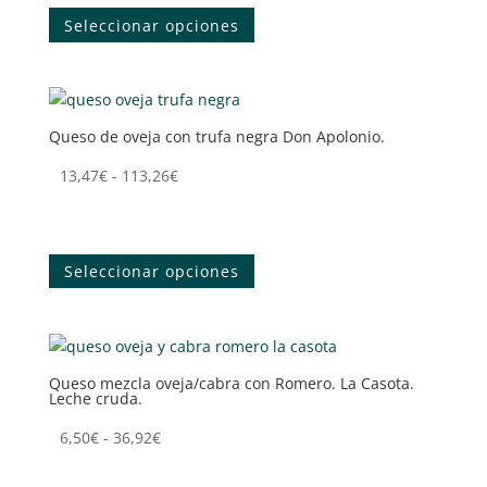
desde
producto
la
Seleccionar opciones
9,20€
tiene
página
hasta
múltiples
de
70,20€
variantes.
producto
Las
Queso de oveja con trufa negra Don Apolonio.
opciones
se
Rango
13,47
€
-
113,26
€
pueden
de
Tenemos tu queso
elegir
precios:
Este
en
desde
producto
la
Seleccionar opciones
13,47€
tiene
página
hasta
múltiples
de
113,26€
variantes.
producto
Las
Queso mezcla oveja/cabra con Romero. La Casota.
opciones
Leche cruda.
se
pueden
Rango
6,50
€
-
36,92
€
elegir
de
Tenemos tu queso
en
precios: