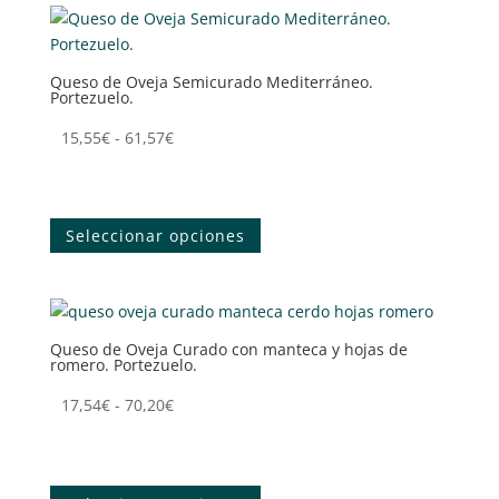
variantes.
producto
Las
opciones
Queso de Oveja Semicurado Mediterráneo.
se
Portezuelo.
pueden
elegir
Rango
15,55
€
-
61,57
€
en
de
Tenemos tu queso
la
precios:
Este
página
desde
producto
Seleccionar opciones
de
15,55€
tiene
producto
hasta
múltiples
61,57€
variantes.
Las
Queso de Oveja Curado con manteca y hojas de
opciones
romero. Portezuelo.
se
pueden
Rango
17,54
€
-
70,20
€
elegir
de
Tenemos tu queso
en
precios:
Este
la
desde
producto