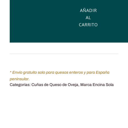
Oveja
AÑADIR
Semicurado,
AL
Encinasola.
CARRITO
375
g
cantidad
* Envío gratuito solo para quesos enteros y para España
peninsular.
Categorías:
Cuñas de Queso de Oveja
,
Marca Encina Sola