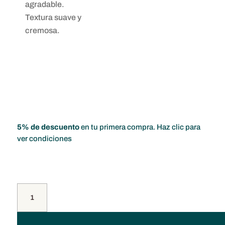
agradable.
Textura suave y
cremosa.
5% de descuento
en tu primera compra. Haz clic para
ver condiciones
Tenemos tu queso
Cuña
de
Queso
de