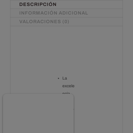
DESCRIPCIÓN
INFORMACIÓN ADICIONAL
VALORACIONES (0)
La
excele
ncia
del
queso
de
oveja
sin