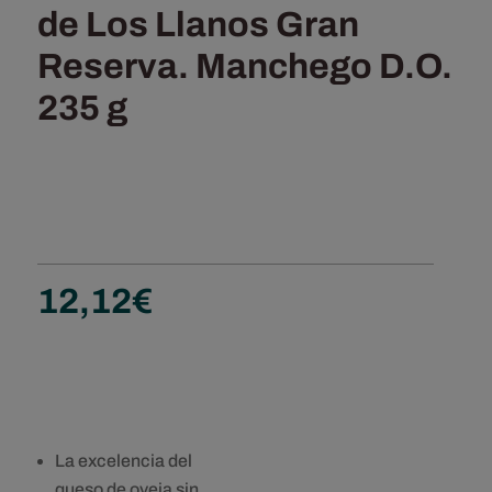
de Los Llanos Gran
Reserva. Manchego D.O.
235 g
12,12
€
La excelencia del
queso de oveja sin