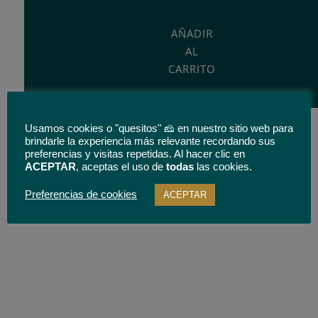
Dehesa
de
AÑADIR
Los
AL
Llanos
CARRITO
Gran
Reserva.
Manchego
D.O.
Usamos cookies o "quesitos" 🧀 en nuestro sitio web para
brindarle la experiencia más relevante recordando sus
235
preferencias y visitas repetidas. Al hacer clic en
g
ACEPTAR
, aceptas el uso de
todas
las cookies.
cantidad
* Envío gratuito solo para quesos enteros y para España
Preferencias de cookies
ACEPTAR
Categorías:
Cuñas de Queso de Oveja
,
Cuñas de Queso
peninsular.
Manchego
,
Marca Dehesa de Los Llanos
,
Marcas