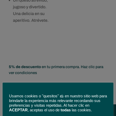
Un queso atrevido,
jugoso y divertido.
Una delicia en su
aperitivo. Atrévete.
5% de descuento
en tu primera compra. Haz clic para
ver condiciones
Tenemos tu queso
Cuña
Usamos cookies o "quesitos" 🧀 en nuestro sitio web para
de
brindarle la experiencia más relevante recordando sus
Queso
preferencias y visitas repetidas. Al hacer clic en
ACEPTAR
, aceptas el uso de
todas
las cookies.
de