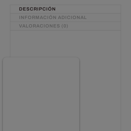
DESCRIPCIÓN
INFORMACIÓN ADICIONAL
VALORACIONES (0)
U
n
a
v
e
z