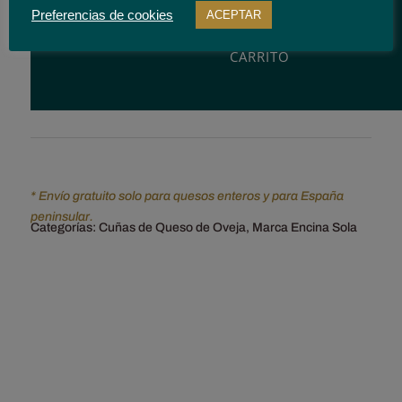
Oveja
AÑADIR
Preferencias de cookies
ACEPTAR
Semicurado
AL
con
CARRITO
Chili.
Encina
Sola.
375
g
cantidad
* Envío gratuito solo para quesos enteros y para España
peninsular.
Categorías:
Cuñas de Queso de Oveja
,
Marca Encina Sola