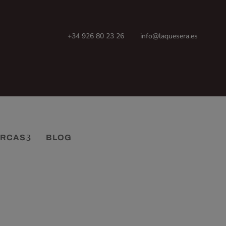
+34 926 80 23 26
info@laquesera.es
RCAS
BLOG