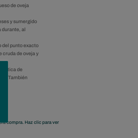
ueso de oveja
eses y sumergido
a durante, al
o del punto exacto
e cruda de oveja y
ráctica de
ite. También
era compra. Haz clic para ver