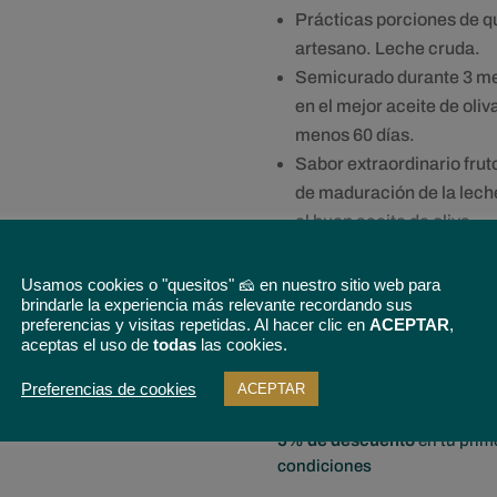
Prácticas porciones de q
artesano. Leche cruda.
Semicurado durante 3 m
en el mejor aceite de oliv
menos 60 días.
Sabor extraordinario frut
de maduración de la lech
el buen aceite de oliva.
La forma más cómoda y p
consumir el queso en ace
Usamos cookies o "quesitos" 🧀 en nuestro sitio web para
brindarle la experiencia más relevante recordando sus
medio queso.
preferencias y visitas repetidas. Al hacer clic en
ACEPTAR
,
aceptas el uso de
todas
las cookies.
Preferencias de cookies
ACEPTAR
5% de descuento
en tu prim
condiciones