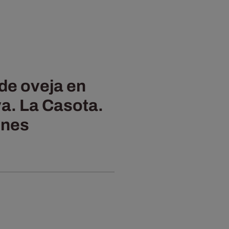
de oveja en
va. La Casota.
ones